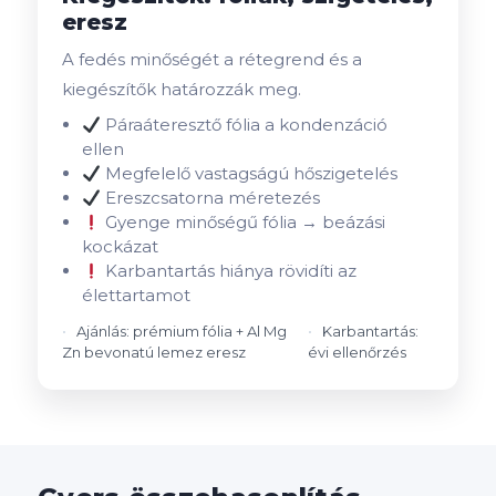
eresz
A fedés minőségét a rétegrend és a
kiegészítők határozzák meg.
Páraáteresztő fólia a kondenzáció
ellen
Megfelelő vastagságú hőszigetelés
Ereszcsatorna méretezés
Gyenge minőségű fólia → beázási
kockázat
Karbantartás hiánya rövidíti az
élettartamot
Ajánlás: prémium fólia + Al Mg
Karbantartás:
Zn bevonatú lemez eresz
évi ellenőrzés