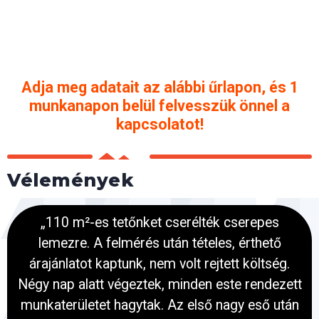
Adja meg adatait az alábbi űrlapon, és 1
munkanapon belül felvesszük önnel a
kapcsolatot!
Vélemények
„110 m²-es tetőnket cserélték cserepes
lemezre. A felmérés után tételes, érthető
árajánlatot kaptunk, nem volt rejtett költség.
Négy nap alatt végeztek, minden este rendezett
munkaterületet hagytak. Az első nagy eső után