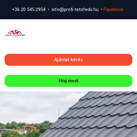
+36 20 545 2954 • info@profi-tetofedo.hu •
Facebook
Ajánlat kérés
Hívj most