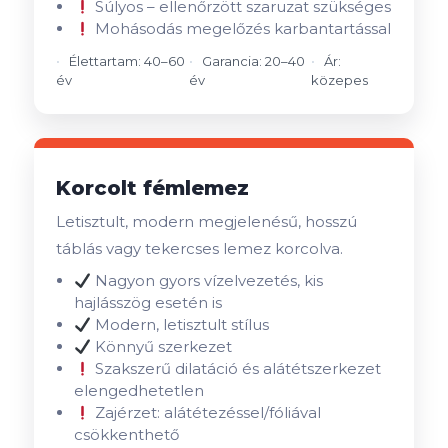
Súlyos – ellenőrzött szaruzat szükséges
Mohásodás megelőzés karbantartással
Élettartam: 40–60
Garancia: 20–40
Ár:
év
év
közepes
Korcolt fémlemez
Letisztult, modern megjelenésű, hosszú
táblás vagy tekercses lemez korcolva.
Nagyon gyors vízelvezetés, kis
hajlásszög esetén is
Modern, letisztult stílus
Könnyű szerkezet
Szakszerű dilatáció és alátétszerkezet
elengedhetetlen
Zajérzet: alátétezéssel/fóliával
csökkenthető