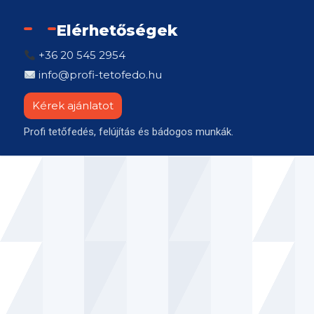
Elérhetőségek
+36 20 545 2954
info@profi-tetofedo.hu
Kérek ajánlatot
Profi tetőfedés, felújítás és bádogos munkák.