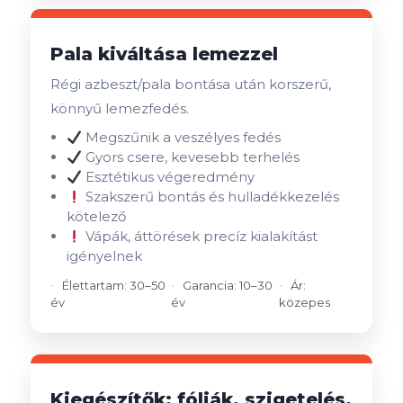
Pala kiváltása lemezzel
Régi azbeszt/pala bontása után korszerű,
könnyű lemezfedés.
Megszűnik a veszélyes fedés
Gyors csere, kevesebb terhelés
Esztétikus végeredmény
Szakszerű bontás és hulladékkezelés
kötelező
Vápák, áttörések precíz kialakítást
igényelnek
Élettartam: 30–50
Garancia: 10–30
Ár:
év
év
közepes
Kiegészítők: fóliák, szigetelés,