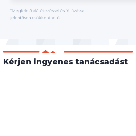
*Megfelelő alátétezéssel és fóliázással
jelentősen csökkenthető.
Kérjen ingyenes tanácsadást