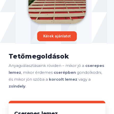
Kérek ajánlatot
Tetőmegoldások
Anyagválasztásaink röviden – mikor jó a
cserepes
lemez
, mikor érdemes
cserépben
gondolkodni,
és mikor jön szóba a
korcolt lemez
vagy a
zsindely
.
Cserepes lemez