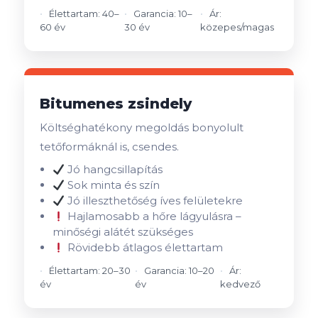
Élettartam: 40–
Garancia: 10–
Ár:
60 év
30 év
közepes/magas
Bitumenes zsindely
Költséghatékony megoldás bonyolult
tetőformáknál is, csendes.
Jó hangcsillapítás
Sok minta és szín
Jó illeszthetőség íves felületekre
Hajlamosabb a hőre lágyulásra –
minőségi alátét szükséges
Rövidebb átlagos élettartam
Élettartam: 20–30
Garancia: 10–20
Ár:
év
év
kedvező