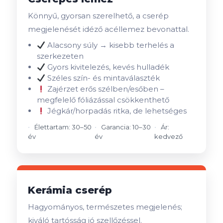
Könnyű, gyorsan szerelhető, a cserép
megjelenését idéző acéllemez bevonattal.
Alacsony súly → kisebb terhelés a
szerkezeten
Gyors kivitelezés, kevés hulladék
Széles szín- és mintaválaszték
Zajérzet erős szélben/esőben –
megfelelő fóliázással csökkenthető
Jégkár/horpadás ritka, de lehetséges
Élettartam: 30–50
Garancia: 10–30
Ár:
év
év
kedvező
Kerámia cserép
Hagyományos, természetes megjelenés;
kiváló tartósság jó szellőzéssel.