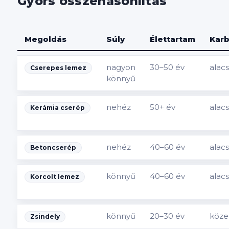
Gyors összehasonlítás
Megoldás
Súly
Élettartam
Karb
nagyon
30–50 év
alac
Cserepes lemez
könnyű
nehéz
50+ év
alac
Kerámia cserép
nehéz
40–60 év
alac
Betoncserép
könnyű
40–60 év
alac
Korcolt lemez
könnyű
20–30 év
köze
Zsindely