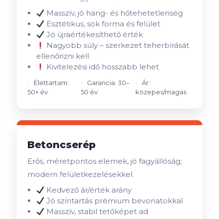
Masszív, jó hang- és hőtehetetlenség
Esztétikus, sok forma és felület
Jó újraértékesíthető érték
Nagyobb súly – szerkezet teherbírását
ellenőrizni kell
Kivitelezési idő hosszabb lehet
Élettartam:
Garancia: 30–
Ár:
50+ év
50 év
közepes/magas
Betoncserép
Erős, méretpontos elemek, jó fagyállóság;
modern felületkezelésekkel.
Kedvező ár/érték arány
Jó színtartás prémium bevonatokkal
Masszív, stabil tetőképet ad