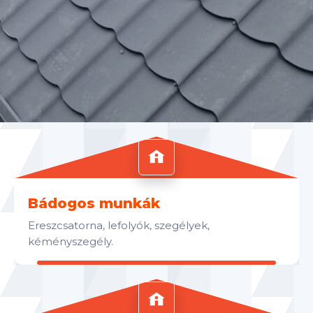
Bádogos munkák
Ereszcsatorna, lefolyók, szegélyek,
kéményszegély.