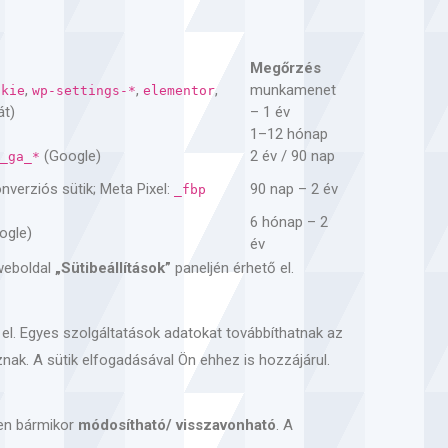
Megőrzés
,
,
,
munkamenet
okie
wp-settings-*
elementor
át)
– 1 év
1–12 hónap
(Google)
2 év / 90 nap
_ga_*
onverziós sütik; Meta Pixel:
90 nap – 2 év
_fbp
6 hónap – 2
ogle)
év
 weboldal
„Sütibeállítások”
paneljén érhető el.
k el. Egyes szolgáltatások adatokat továbbíthatnak az
nak. A sütik elfogadásával Ön ehhez is hozzájárul.
ken bármikor
módosítható/ visszavonható
. A