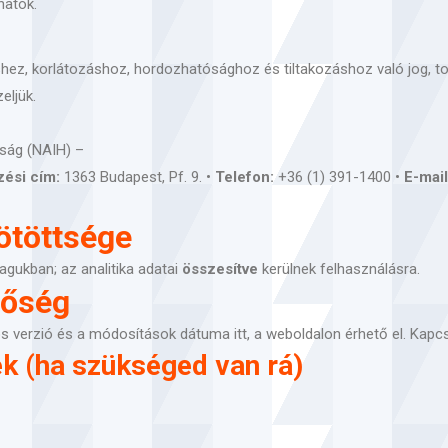
hatók.
éshez, korlátozáshoz, hordozhatósághoz és tiltakozáshoz való jog, 
eljük.
ság (NAIH) –
zési cím:
1363 Budapest, Pf. 9. •
Telefon:
+36 (1) 391-1400 •
E-mail
ötöttsége
gukban; az analitika adatai
összesítve
kerülnek felhasználásra.
tőség
lyos verzió és a módosítások dátuma itt, a weboldalon érhető el. Kapc
ék (ha szükséged van rá)