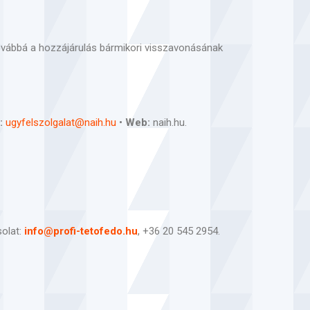
továbbá a hozzájárulás bármikori visszavonásának
:
ugyfelszolgalat@naih.hu
•
Web:
naih.hu.
solat:
info@profi-tetofedo.hu
, +36 20 545 2954.