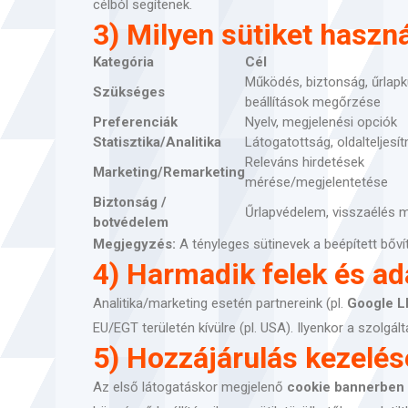
célból segítenek.
3) Milyen sütiket haszn
Kategória
Cél
Működés, biztonság, űrlapk
Szükséges
beállítások megőrzése
Preferenciák
Nyelv, megjelenési opciók
Statisztika/Analitika
Látogatottság, oldalteljesí
Releváns hirdetések
Marketing/Remarketing
mérése/megjelentetése
Biztonság /
Űrlapvédelem, visszaélés 
botvédelem
Megjegyzés:
A tényleges sütinevek a beépített bővít
4) Harmadik felek és ad
Analitika/marketing esetén partnereink (pl.
Google L
EU/EGT területén kívülre (pl. USA). Ilyenkor a szolgál
5) Hozzájárulás kezelés
Az első látogatáskor megjelenő
cookie bannerben