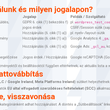
álunk és milyen jogalapon?
Jogalap
Példák / Szolgáltató
üldés,
GDPR 6. cikk (1) bekezdés f)
pl.
wordpress_test_co
jogos érdek
CSRF/Session sütik (saj
Hozzájárulás (6. cikk (1) a))
pl. nyelv-/layout-sütik
tmény
Hozzájárulás (6. cikk (1) a))
Google Analytics 4:
,
_ga
Hozzájárulás (6. cikk (1) a))
Google Ads:
, k
_gcl_au
megelőzése
Jogos érdek / Hozzájárulás
Google reCAPTCHA (Go
ményektől és beállításoktól függően eltérhetnek; az aktuális lista a
attovábbítás
LC / Google Ireland
,
Meta Platforms Ireland
) sütiket helyezhetne
tatók
EU által elfogadott szerződéses feltételeket (SCC)
alkalmaz
e, visszavonása
kategóriánként adhat hozzájárulást. A döntés a „Sütibeállítások” lin