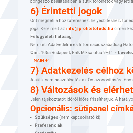
böngésző beállításaiban a sütik törölhetők vagy letilt
6) Érintetti jogok
Önt megilleti a hozzáféréshez, helyesbítéshez, törl
joga. Kérelmeit az
info@profitetofedo.hu
címen kez
Felügyeleti hatóság:
Nemzeti Adatvédelmi és Információszabadság Ható
Cím:
1055 Budapest, Falk Miksa utca 9–11. •
Levele
NAIH
+1
7) Adatkezelés célhoz k
A sütik nem használhatók az Ön azonosítására önma
8) Változások és elérhe
Jelen tájékoztatót időről időre frissíthetjük. A hatá
Opcionális: sütipanel címk
Szükséges
(nem kapcsolható ki)
Preferenciák