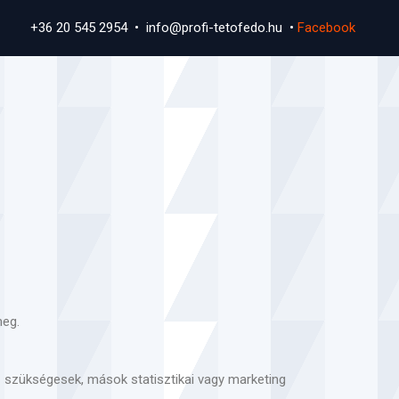
+36 20 545 2954 • info@profi-tetofedo.hu •
Facebook
eg.
z szükségesek, mások statisztikai vagy marketing