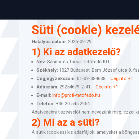
Süti (cookie) kezel
Hatályos dátum:
2025-09-29
1) Ki az adatkezelő?
Név:
Sándor és Társai Tetőfedő Kft.
Székhely:
1027 Budapest, Bem József utca 9. fs
Cégjegyzékszám:
01-09-384638
Céginfo
+1
Adószám:
29254679-2-41
Céginfo
+1
E-mail:
info@profi-tetofedo.hu
Telefon:
+36 20 545 2954
Adatvédelmi tisztviselőt nem nevezünk meg; ezzel
2) Mi az a süti?
A sütik (cookies) kis adatfájlok, amelyeket a böngé